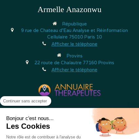
Armelle Anazonwu
République
9 rue de Chateau d'Eau
Analyse et Réinformation
Cellulaire
75010
Paris 10
Afficher le téléphone
Provins
22 route de Chalautre
77160
Provins
Afficher le téléphone
Continuer sans accepter
Plan du site
Bonjour c'est nous...
Les Cookies
Mentions légales
©2024 Armelle Anazonwu - Analyse et Réinformation
Notre rôle est de contribuer à l'analyse du