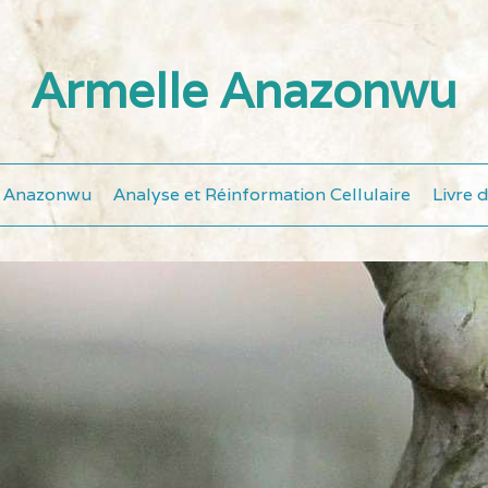
Armelle Anazonwu
e Anazonwu
Analyse et Réinformation Cellulaire
Livre d